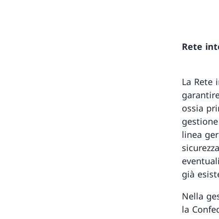
Rete int
La Rete 
garantir
ossia pri
gestione 
linea ger
sicurezza
eventual
già esist
Nella ges
la Confe