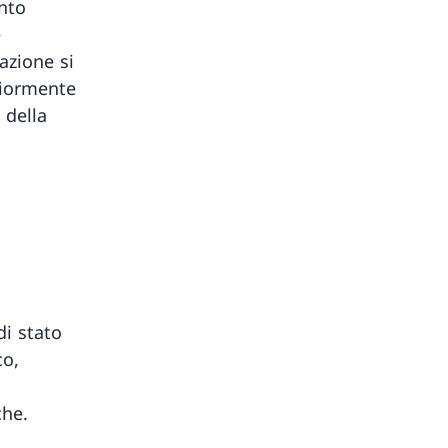
anto
e
azione si
giormente
a della
di stato
co,
che.