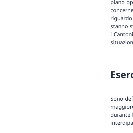
piano op
concerne
riguardo
stanno s
i Cantoni
situazion
Eser
Sono defi
maggiore
durante l
interdipa