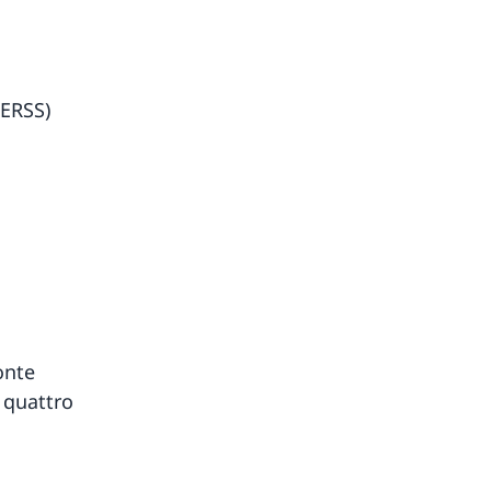
(ERSS)
onte
 quattro