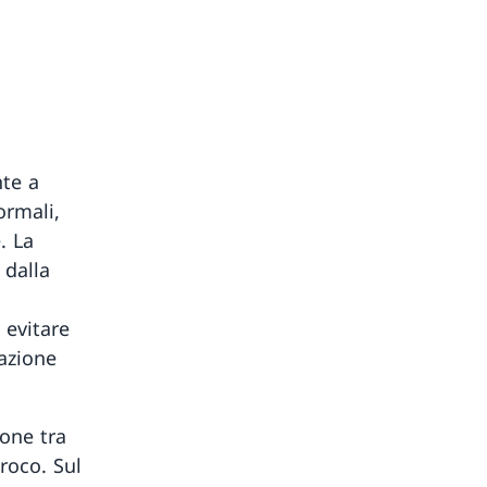
nte a
ormali,
. La
 dalla
 evitare
razione
ione tra
roco. Sul