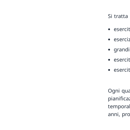
Si tratta 
eserci
eserci
grandi
eserci
eserci
Ogni qua
pianifica
temporal
anni, pro